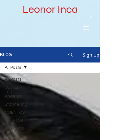
Leonor Inca
Sign Up
BLOG
All Posts
All Posts
Opinión /
Los
Angeles
Storytelling
CUENTOS
RELATOS
ENSAYOS