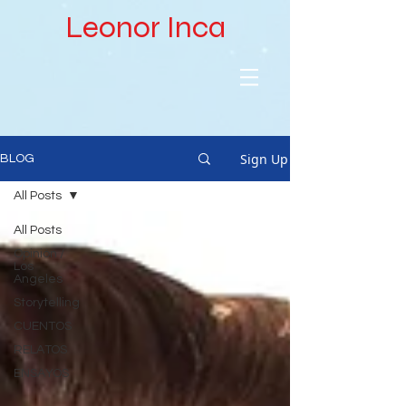
Leonor Inca
Sign Up
BLOG
All Posts
All Posts
Opinión /
Los
Angeles
Storytelling
CUENTOS
RELATOS
ENSAYOS